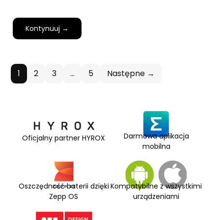
Kontynuuj →
1
2
3
…
5
Następne →
Darmowa aplikacja
Oficjalny partner HYROX
mobilna
Oszczędność baterii dzięki
Kompatybilne z wszystkimi
Zepp OS
urządzeniami