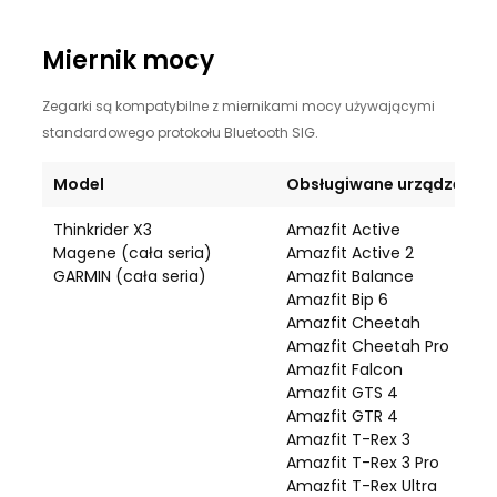
Miernik mocy
Zegarki są kompatybilne z miernikami mocy używającymi
standardowego protokołu Bluetooth SIG.
Model
Obsługiwane urządzenie
Thinkrider X3
Amazfit Active
Magene (cała seria)
Amazfit Active 2
GARMIN (cała seria)
Amazfit Balance
Amazfit Bip 6
Amazfit Cheetah
Amazfit Cheetah Pro
Amazfit Falcon
Amazfit GTS 4
Amazfit GTR 4
Amazfit T-Rex 3
Amazfit T-Rex 3 Pro
Amazfit T-Rex Ultra