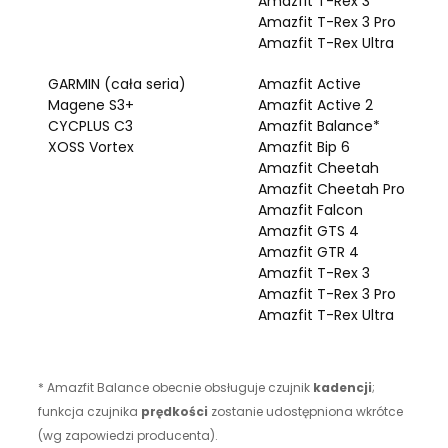
Amazfit T-Rex 3
Amazfit T-Rex 3 Pro
Amazfit T-Rex Ultra
GARMIN (cała seria)
Amazfit Active
Magene S3+
Amazfit Active 2
CYCPLUS C3
Amazfit Balance*
XOSS Vortex
Amazfit Bip 6
Amazfit Cheetah
Amazfit Cheetah Pro
Amazfit Falcon
Amazfit GTS 4
Amazfit GTR 4
Amazfit T-Rex 3
Amazfit T-Rex 3 Pro
Amazfit T-Rex Ultra
* Amazfit Balance obecnie obsługuje czujnik
kadencji
;
funkcja czujnika
prędkości
zostanie udostępniona wkrótce
(wg zapowiedzi producenta).