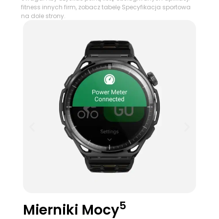
fitness innych firm, zobacz tabelę Specyfikacja sportowa
na dole strony.
5
Mierniki Mocy