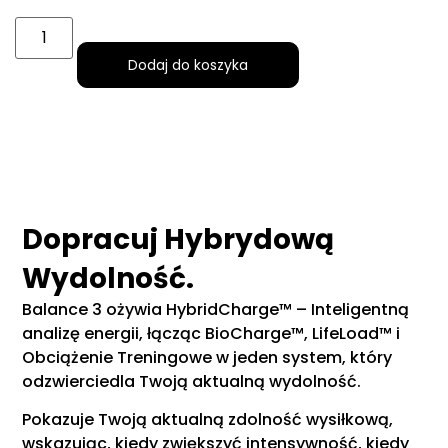
Dodaj do koszyka
Dopracuj Hybrydową
Wydolność.
Balance 3 ożywia HybridCharge™ – Inteligentną
analizę energii, łącząc BioCharge™, LifeLoad™ i
Obciążenie Treningowe w jeden system, który
odzwierciedla Twoją aktualną wydolność.
Pokazuje Twoją aktualną zdolność wysiłkową,
wskazując, kiedy zwiększyć intensywność, kiedy