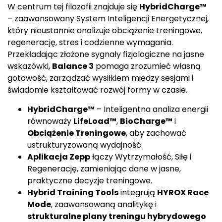
W centrum tej filozofii znajduje się
HybridCharge™
– zaawansowany System Inteligencji Energetycznej,
który nieustannie analizuje obciążenie treningowe,
regenerację, stres i codzienne wymagania.
Przekładając złożone sygnały fizjologiczne na jasne
wskazówki,
Balance 3
pomaga zrozumieć własną
gotowość, zarządzać wysiłkiem między sesjami i
świadomie kształtować rozwój formy w czasie.
HybridCharge™
– Inteligentna analiza energii
równoważy
LifeLoad™
,
BioCharge™
i
Obciążenie Treningowe
, aby zachować
ustrukturyzowaną wydajność.
Aplikacja Zepp
łączy Wytrzymałość, Siłę i
Regenerację, zamieniając dane w jasne,
praktyczne decyzje treningowe.
Hybrid Training Tools
integrują
HYROX Race
Mode
, zaawansowaną analitykę i
strukturalne plany treningu hybrydowego