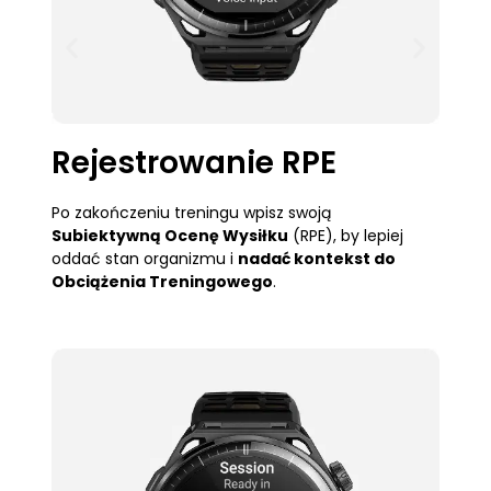
Rejestrowanie RPE
Po zakończeniu treningu wpisz swoją
M
Subiektywną Ocenę Wysiłku
(RPE), by lepiej
T
oddać stan organizmu i
nadać kontekst do
C
Obciążenia Treningowego
.
w