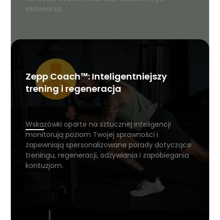
ładowania.
Zepp Coach™: Inteligentniejszy
trening i regeneracja
Wskazówki oparte na sztucznej inteligencji
monitorują poziom Twojej sprawności i
zapewniają spersonalizowane porady dotyczące
treningu, regeneracji, odżywiania i zapobiegania
kontuzjom.