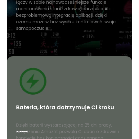
łączy w sobie najnowocześniejsze funkcje
monitorowania stanu zdrowia, narzędzia AI i
bezproblemową integrację aplikacji, dzięki
czemu możesz bez wysiłku kontrolować swoje
samopoczucie.
Bateria, która dotrzymuje Ci kroku
Dzięki baterii wystarczającej na 25 dni pracy,
urządzenia Amazfit pozwolą Ci dbać o zdrowie i
kondycję bez konieczności codziennego