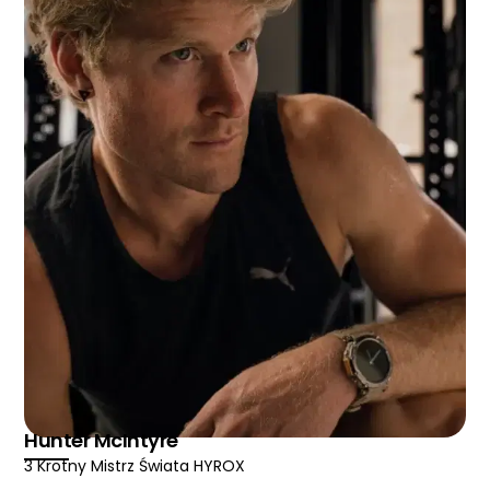
Hunter McIntyre
3 Krotny Mistrz Świata HYROX