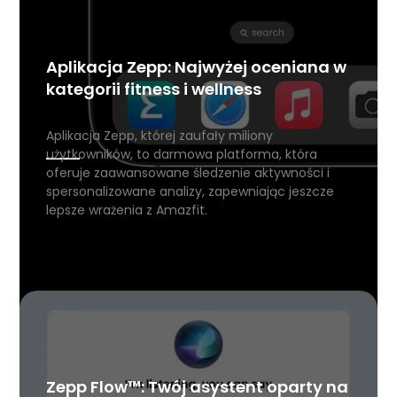
Aplikacja Zepp: Najwyżej oceniana w
kategorii fitness i wellness
Aplikacja Zepp, której zaufały miliony
użytkowników, to darmowa platforma, która
oferuje zaawansowane śledzenie aktywności i
spersonalizowane analizy, zapewniając jeszcze
lepsze wrażenia z Amazfit.
Zepp Flow™: Twój asystent oparty na