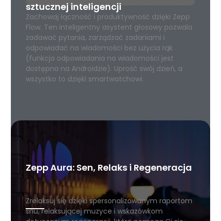
sztucznej inteligencji
Zachowaj łączność i produktywność dzięki Zepp
Flow. Ten inteligentny asystent głosowy pozwala
zadawać pytania, zarządzać zadaniami i
odpowiadać na wiadomości bez użycia rąk
(funkcja odpowiadania na wiadomości jest
dostępna na Androidzie). Uprość swój dzień, a
wszystko to dzięki smartwatchowi.
Zepp Aura: Sen, Relaks i Regeneracja
Zrelaksuj się dzięki spersonalizowanym raportom
snu, relaksującej muzyce i wskazówkom