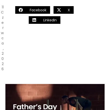
11
Facebook
X
C
Z
LinkedIn
E
R
W
C
A
,
2
0
2
6