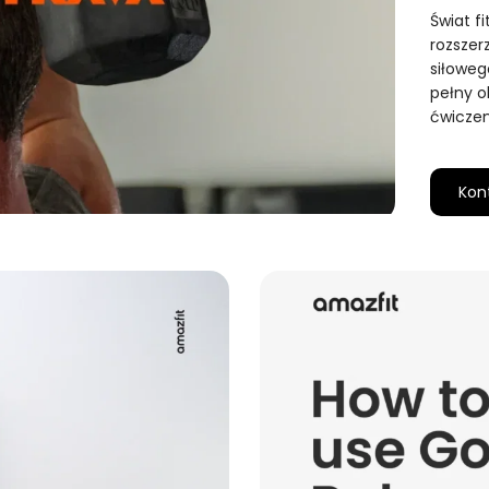
Świat fi
rozszer
siłoweg
pełny o
ćwiczen
Kon