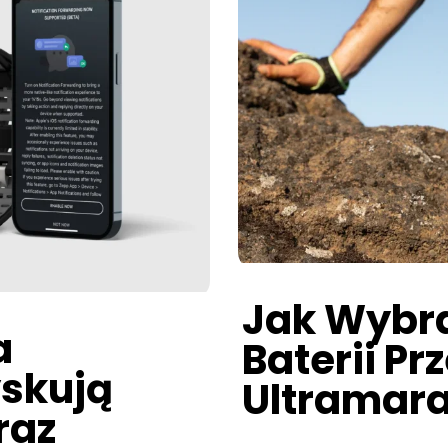
Jak Wybr
a
Baterii P
yskują
Ultramar
raz