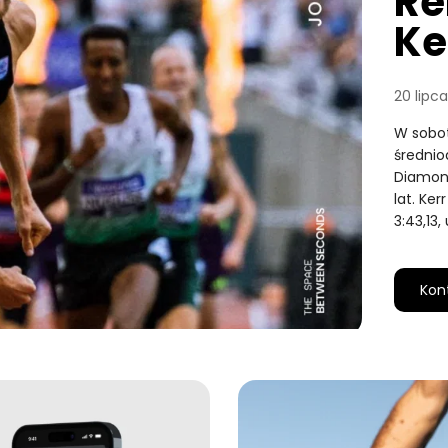
Re
Ke
20 lipc
W sobot
średnio
Diamond
lat. Ke
3:43,13
Kon