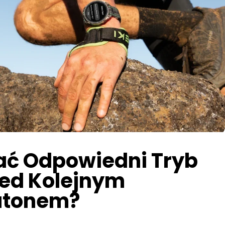
ać Odpowiedni Tryb
rzed Kolejnym
atonem?