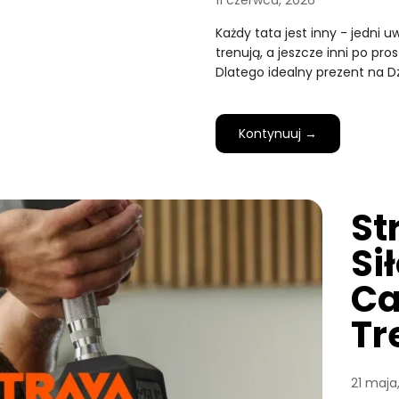
11 czerwca, 2026
Każdy tata jest inny - jedni 
trenują, a jeszcze inni po pro
Dlatego idealny prezent na D
Kontynuuj →
St
Si
Ca
Tr
21 maja