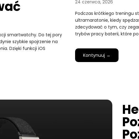
wać
24 czerwca, 2026
Podczas krótkiego treningu s
ultramaratonie, kiedy spędzas
zdecydować o tym, czy zegare
trybów pracy baterii, które p
cji smartwatchy. Do tej pory
ynie szybkie spojrzenie na
ia. Dzięki funkcji iOS
Kontynuuj →
He
Po
Po