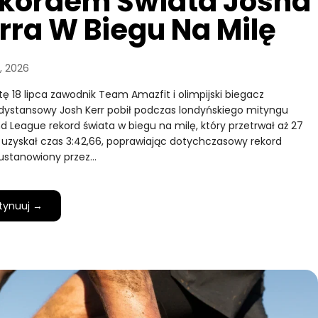
kordem Świata Josha
rra W Biegu Na Milę
a, 2026
ę 18 lipca zawodnik Team Amazfit i olimpijski biegacz
dystansowy Josh Kerr pobił podczas londyńskiego mityngu
 League rekord świata w biegu na milę, który przetrwał aż 27
rr uzyskał czas 3:42,66, poprawiając dotychczasowy rekord
, ustanowiony przez…
tynuuj →