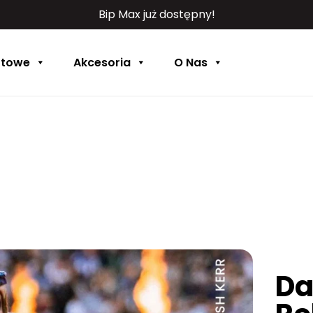
Bip Max już dostępny!
rtowe
Akcesoria
O Nas
Da