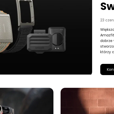
Sw
23 czer
Większo
Amazfit
dobrze 
stworzo
którzy 
Kon