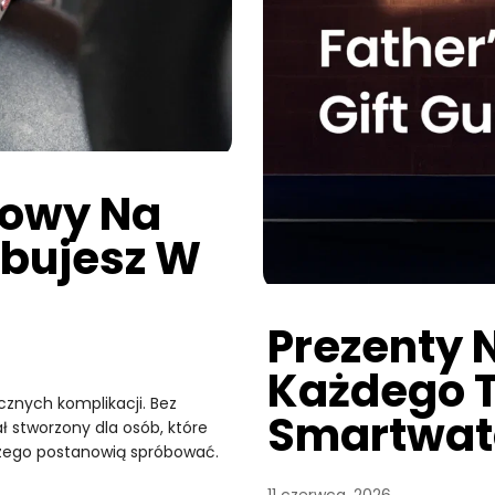
towy Na
óbujesz W
Prezenty 
Każdego T
znych komplikacji. Bez
Smartwat
ł stworzony dla osób, które
zego postanowią spróbować.