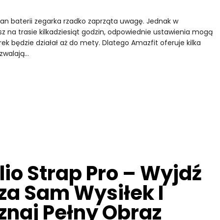
tan baterii zegarka rzadko zaprząta uwagę. Jednak w
z na trasie kilkadziesiąt godzin, odpowiednie ustawienia mogą
k będzie działał aż do mety. Dlatego Amazfit oferuje kilka
ozwalają…
lio Strap Pro – Wyjdź
za Sam Wysiłek I
znaj Pełny Obraz