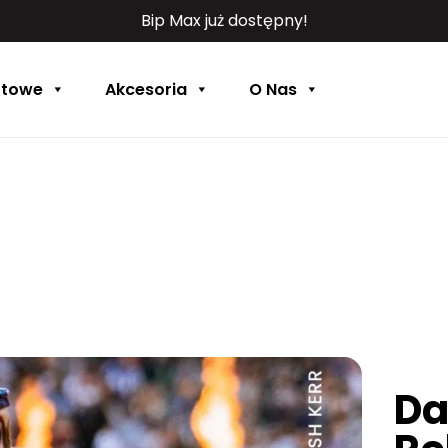
Bip Max już dostępny!
rtowe
Akcesoria
O Nas
Da