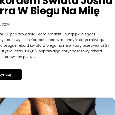
kordem Świata Josha
rra W Biegu Na Milę
a, 2026
ę 18 lipca zawodnik Team Amazfit i olimpijski biegacz
dystansowy Josh Kerr pobił podczas londyńskiego mityngu
 League rekord świata w biegu na milę, który przetrwał aż 27
rr uzyskał czas 3:42,66, poprawiając dotychczasowy rekord
, ustanowiony przez…
tynuuj →