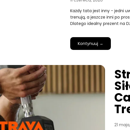
11 czerwca, 2026
Każdy tata jest inny - jedni 
trenują, a jeszcze inni po pro
Dlatego idealny prezent na D
Kontynuuj →
St
Si
Ca
Tr
21 maja