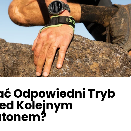
ać Odpowiedni Tryb
rzed Kolejnym
atonem?