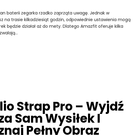
tan baterii zegarka rzadko zaprząta uwagę. Jednak w
z na trasie kilkadziesiąt godzin, odpowiednie ustawienia mogą
k będzie działał aż do mety. Dlatego Amazfit oferuje kilka
ozwalają…
lio Strap Pro – Wyjdź
za Sam Wysiłek I
znaj Pełny Obraz