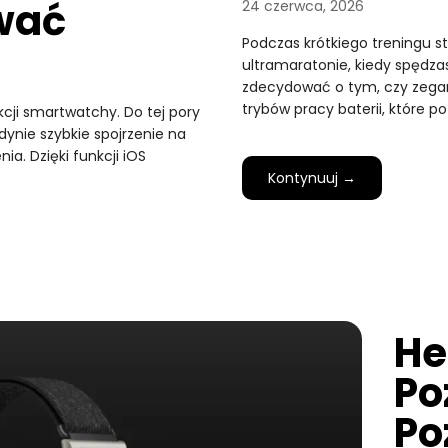
wać
24 czerwca, 2026
Podczas krótkiego treningu s
ultramaratonie, kiedy spędzas
zdecydować o tym, czy zegare
trybów pracy baterii, które p
cji smartwatchy. Do tej pory
ynie szybkie spojrzenie na
ia. Dzięki funkcji iOS
Kontynuuj →
He
Po
Po