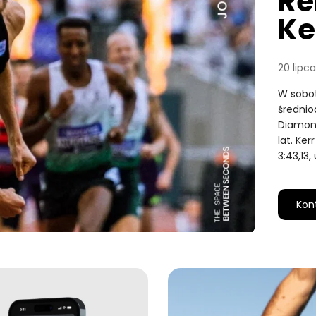
Re
Ke
20 lipc
W sobot
średnio
Diamond
lat. Ke
3:43,13
Kon