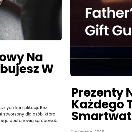
towy Na
óbujesz W
Prezenty 
Każdego T
znych komplikacji. Bez
Smartwat
ł stworzony dla osób, które
zego postanowią spróbować.