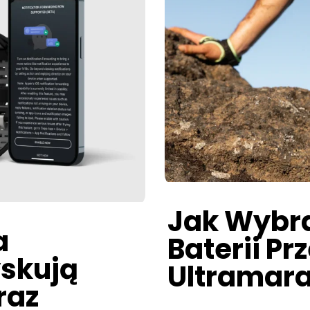
Jak Wybr
a
Baterii P
yskują
Ultramar
raz