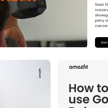
Świat fi
rozszer
siłoweg
pełny o
ćwiczen
Kon