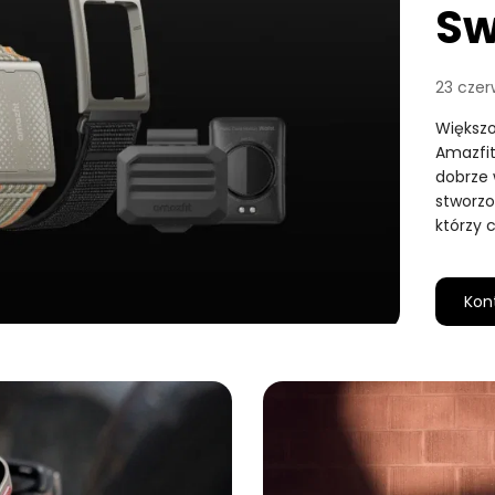
Sw
23 czer
Większo
Amazfit
dobrze 
stworzo
którzy 
Kon