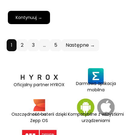
Kontynuuj →
1
2
3
…
5
Następne →
Darmowa aplikacja
Oficjalny partner HYROX
mobilna
Oszczędność baterii dzięki
Kompatybilne z wszystkimi
Zepp OS
urządzeniami