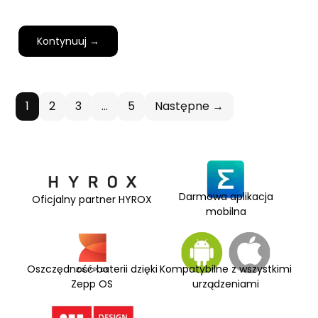
Kontynuuj →
1
2
3
…
5
Następne →
Darmowa aplikacja
Oficjalny partner HYROX
mobilna
Oszczędność baterii dzięki
Kompatybilne z wszystkimi
Zepp OS
urządzeniami