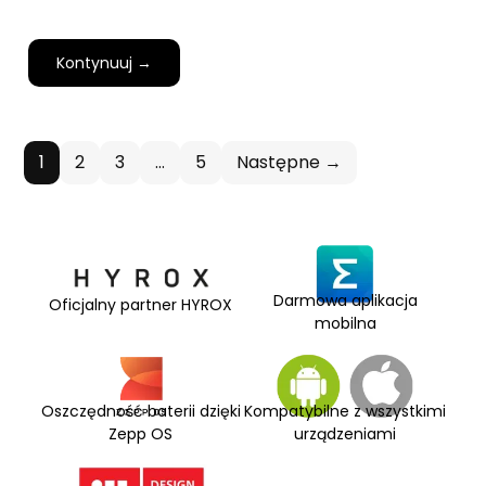
Kontynuuj →
1
2
3
…
5
Następne →
Darmowa aplikacja
Oficjalny partner HYROX
mobilna
Oszczędność baterii dzięki
Kompatybilne z wszystkimi
Zepp OS
urządzeniami