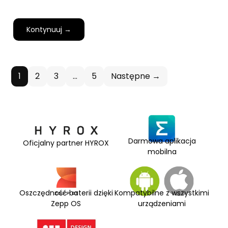
Kontynuuj →
1
2
3
…
5
Następne →
Darmowa aplikacja
Oficjalny partner HYROX
mobilna
Oszczędność baterii dzięki
Kompatybilne z wszystkimi
Zepp OS
urządzeniami