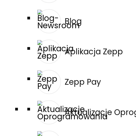
1
2
3
…
5
Następne →
Blog
Darmowa aplikacja mobilna
Oszczędność baterii dzięki Zepp OS
Aplikacja Zepp
Kompatybilne z wszystkimi urządzeniami
Wyróżnienia branżowe
Zepp Pay
Oficjalny partner HYROX
Aktualizacje Opr
O Nas
O Amazfit