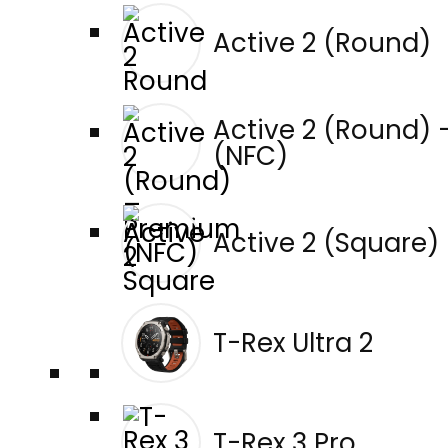
Active 2 (Round)
Active 2 (Round)
(NFC)
0,00
Zł
Active 2 (Square)
0
Blog
T-Rex Ultra 2
Dane Amazfit Stojące Za
Rekordem Świata Josha Kerra
T-Rex 3 Pro