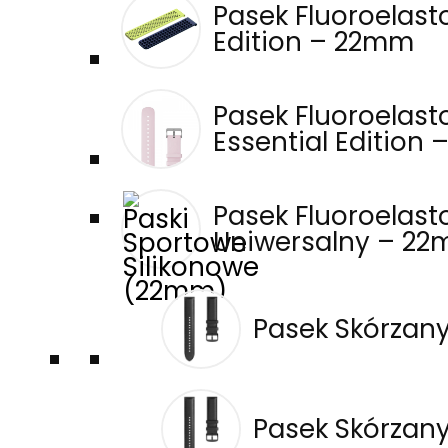
Pasek Fluoroelas
Edition – 22mm
21 maja, 2026
Świat fitnessu nie kończy się już na bieganiu i jeździe na
rowerze. Strava rozszerza swoje możliwości o
Pasek Fluoroelas
zaawansowane śledzenie treningu siłowego, a
Essential Edition
użytkownicy Amazfit mogą teraz jeszcze lepiej
analizować pełny obraz swojej aktywności - od
treningów wytrzymałościowych po ćwiczenia na…
Pasek Fluoroelas
Kontynuuj →
Uniwersalny – 2
Amazfit Cheetah 2 Pro – Zobacz,
Pasek Skórzan
Co Znajduje Się W Środku
24 kwietnia, 2026
Dobry smartwatch dla biegacza powinien być lekki,
Pasek Skórzan
dokładny i gotowy na intensywne treningi. Amazfit