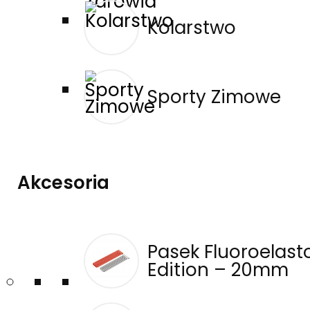
Prezenty Na Dzień Ojca Dla
Kolarstwo
Każdego Typu Taty – Jaki
Smartwatch Amazfit Wybrać?
11 czerwca, 2026
Sporty Zimowe
Każdy tata jest inny - jedni uwielbiają przygody i
aktywność outdoorową, inni regularnie trenują, a jeszcze
inni po prostu chcą zadbać o zdrowie i pozostać w
kontakcie z bliskimi. Dlatego idealny prezent na Dzień
Ojca powinien być praktyczny, nowoczesny i…
Akcesoria
Kontynuuj →
Strava Rozwija Trening Siłowy.
Pasek Fluoroelas
Edition – 20mm
Amazfit Łączy Cały System
Treningowy