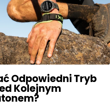
ać Odpowiedni Tryb
rzed Kolejnym
atonem?