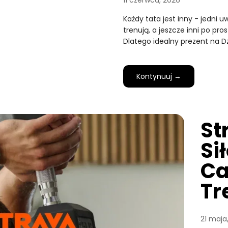
11 czerwca, 2026
Każdy tata jest inny - jedni 
trenują, a jeszcze inni po pro
Dlatego idealny prezent na D
Kontynuuj →
St
Si
Ca
Tr
21 maja