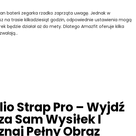
tan baterii zegarka rzadko zaprząta uwagę. Jednak w
z na trasie kilkadziesiąt godzin, odpowiednie ustawienia mogą
k będzie działał aż do mety. Dlatego Amazfit oferuje kilka
ozwalają…
lio Strap Pro – Wyjdź
za Sam Wysiłek I
znaj Pełny Obraz