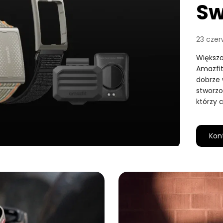
Sw
23 czer
Większo
Amazfit
dobrze 
stworzo
którzy 
Kon