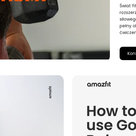
Świat fi
rozszer
siłoweg
pełny o
ćwiczen
Kon