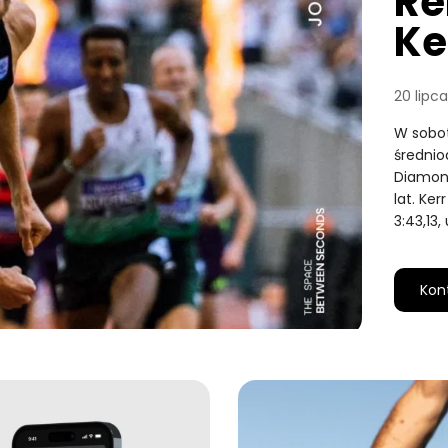
Re
Ke
20 lipc
W sobot
średnio
Diamond
lat. Ke
3:43,13
Kon