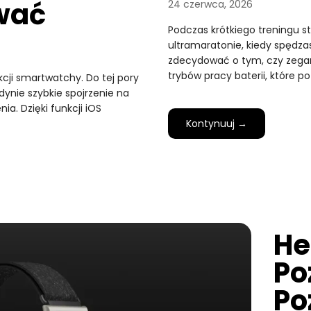
wać
24 czerwca, 2026
Podczas krótkiego treningu s
ultramaratonie, kiedy spędzas
zdecydować o tym, czy zegare
trybów pracy baterii, które p
cji smartwatchy. Do tej pory
ynie szybkie spojrzenie na
ia. Dzięki funkcji iOS
Kontynuuj →
He
Po
Po