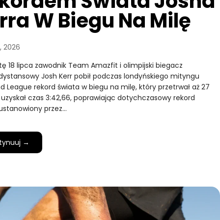
kordem Świata Josha
rra W Biegu Na Milę
a, 2026
ę 18 lipca zawodnik Team Amazfit i olimpijski biegacz
dystansowy Josh Kerr pobił podczas londyńskiego mityngu
 League rekord świata w biegu na milę, który przetrwał aż 27
rr uzyskał czas 3:42,66, poprawiając dotychczasowy rekord
, ustanowiony przez…
tynuuj →