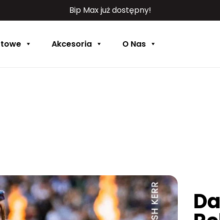
Bip Max już dostępny!
rtowe
Akcesoria
O Nas
Da