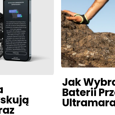
Jak Wybr
a
Baterii P
yskują
Ultramar
raz