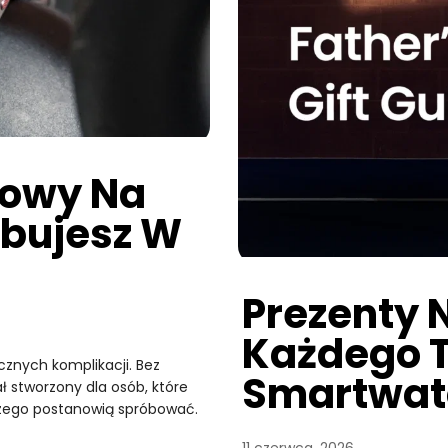
towy Na
óbujesz W
Prezenty 
Każdego T
znych komplikacji. Bez
Smartwat
ł stworzony dla osób, które
zego postanowią spróbować.