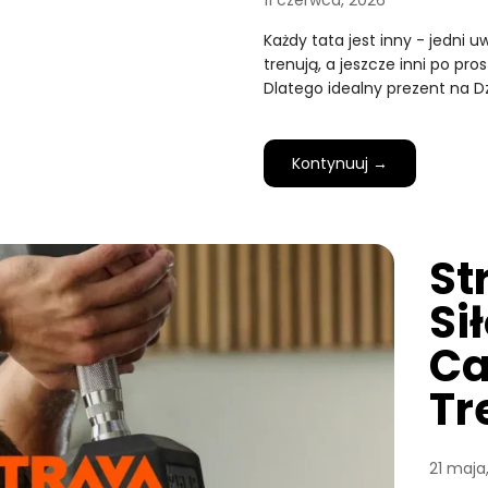
11 czerwca, 2026
Każdy tata jest inny - jedni 
trenują, a jeszcze inni po pro
Dlatego idealny prezent na D
Kontynuuj →
St
Si
Ca
Tr
21 maja