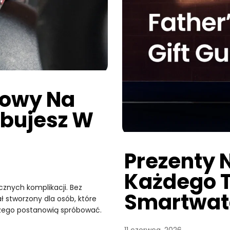
towy Na
óbujesz W
Prezenty 
Każdego T
znych komplikacji. Bez
Smartwat
ł stworzony dla osób, które
zego postanowią spróbować.