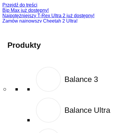
Przejdź do treści
Bip Max już dostępny!
Najpotężniejszy T-Rex Ultra 2 już dostępny!
Zamów najnowszy Cheetah 2 Ultra!
Zamów najnowszy T-Rex 3 Pro!
Active 2 (Square)
Produkty
Produkty
Balance 3
Balance 3
Balance Ultra
Balance Ultra