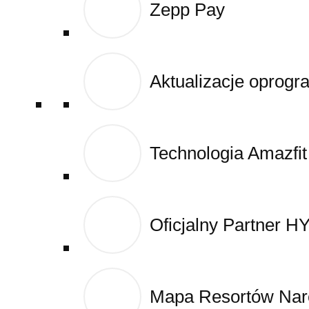
Zepp Pay
Zepp Pay
Cart
Blog
Aktualizacje oprog
Aktualizacje oprog
Technologia Amazfit
Technologia Amazfit
Oficjalny Partner 
Oficjalny Partner 
Mapa Resortów Narc
Mapa Resortów Narc