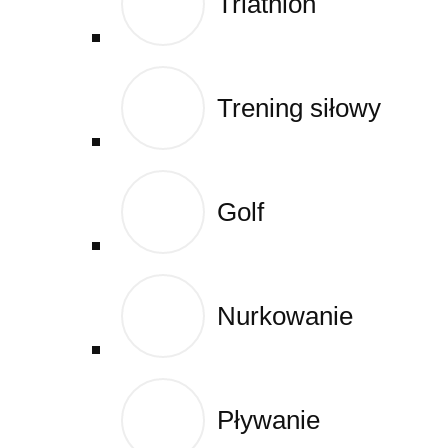
Triathlon
Triathlon
Cart
Trening siłowy
Trening siłowy
Golf
Golf
Nurkowanie
Nurkowanie
Pływanie
Pływanie