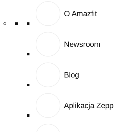
O Amazfit
O Amazfit
0,00
zł
0
Newsroom
Newsroom
Blog
Blog
Aplikacja Zepp
Aplikacja Zepp