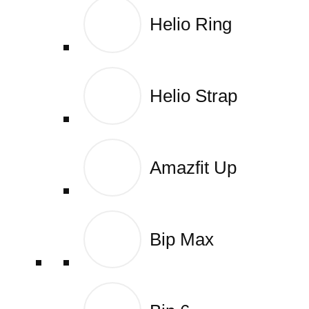
Helio Ring
Helio Ring
Helio Strap
Helio Strap
Amazfit Up
Amazfit Up
Bip Max
Bip Max
Wyszukiwarka produktów