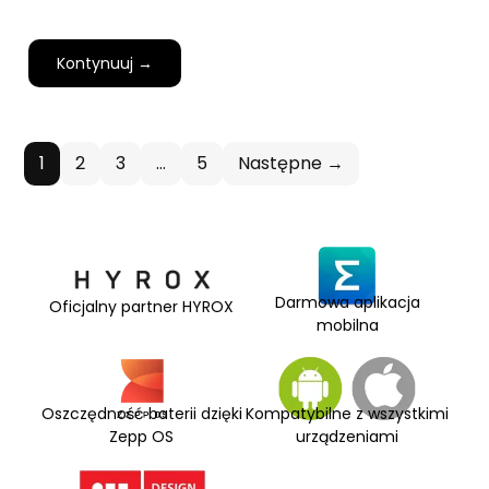
Kontynuuj →
1
2
3
…
5
Następne →
Darmowa aplikacja
Oficjalny partner HYROX
mobilna
Oszczędność baterii dzięki
Kompatybilne z wszystkimi
Zepp OS
urządzeniami