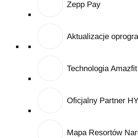
Zepp Pay
Zepp Pay
Cart
Blog
Aktualizacje oprog
Aktualizacje oprog
Technologia Amazfit
Technologia Amazfit
Oficjalny Partner 
Oficjalny Partner 
Mapa Resortów Narc
Mapa Resortów Narc