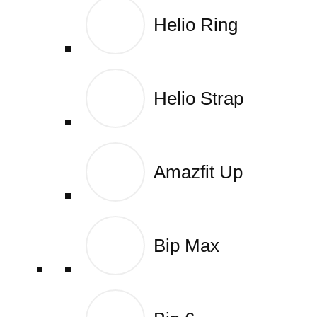
Helio Ring
Helio Ring
Helio Strap
Helio Strap
Amazfit Up
Amazfit Up
Bip Max
Bip Max
Wyszukiwarka produktów