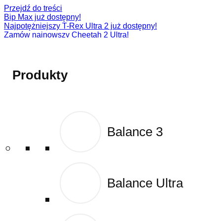
Przejdź do treści
Bip Max już dostępny!
Najpotężniejszy T-Rex Ultra 2 już dostępny!
Zamów najnowszy Cheetah 2 Ultra!
Zamów najnowszy T-Rex 3 Pro!
Active 2 (Square)
Produkty
Produkty
Balance 3
Balance 3
Balance Ultra
Balance Ultra