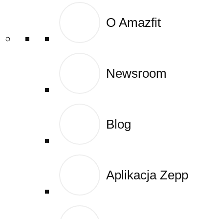
O Amazfit
O Amazfit
0,00
zł
0
Newsroom
Newsroom
Blog
Blog
Aplikacja Zepp
Aplikacja Zepp