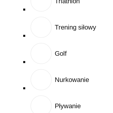
Triathlon
Triathlon
Cart
Trening siłowy
Trening siłowy
Golf
Golf
Nurkowanie
Nurkowanie
Pływanie
Pływanie