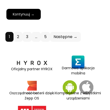
Kontynuuj →
1
2
3
…
5
Następne →
Darmowa aplikacja
Oficjalny partner HYROX
mobilna
Oszczędność baterii dzięki
Kompatybilne z wszystkimi
Zepp OS
urządzeniami