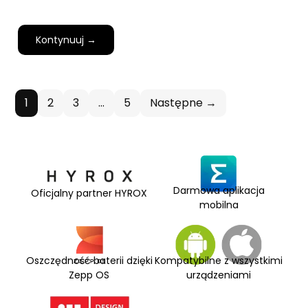
Kontynuuj →
1
2
3
…
5
Następne →
Darmowa aplikacja
Oficjalny partner HYROX
mobilna
Oszczędność baterii dzięki
Kompatybilne z wszystkimi
Zepp OS
urządzeniami