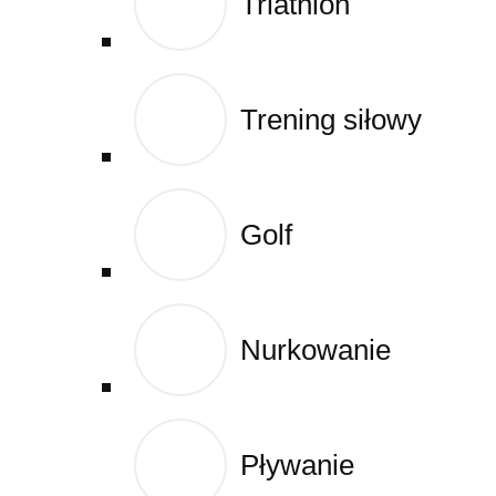
Triathlon
Triathlon
Cart
Trening siłowy
Trening siłowy
Golf
Golf
Nurkowanie
Nurkowanie
Pływanie
Pływanie