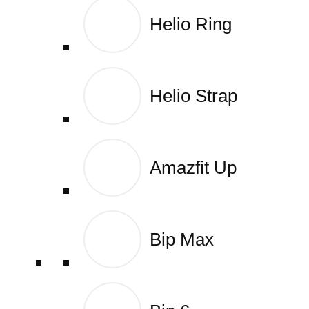
Helio Ring
Helio Ring
Helio Strap
Helio Strap
Amazfit Up
Amazfit Up
Bip Max
Bip Max
Wyszukiwarka produktów