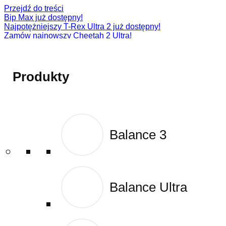
Przejdź do treści
Bip Max już dostępny!
Najpotężniejszy T-Rex Ultra 2 już dostępny!
Zamów najnowszy Cheetah 2 Ultra!
Zamów najnowszy T-Rex 3 Pro!
Active 2 (Square)
Produkty
Produkty
Balance 3
Balance 3
Balance Ultra
Balance Ultra