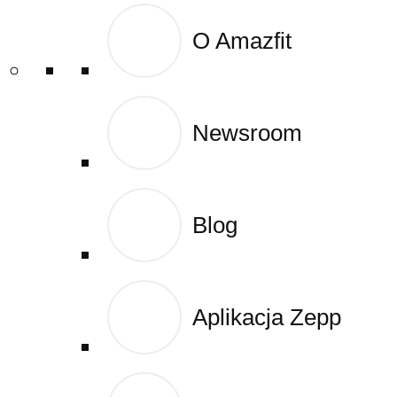
O Amazfit
O Amazfit
0,00
zł
0
Newsroom
Newsroom
Blog
Blog
Aplikacja Zepp
Aplikacja Zepp