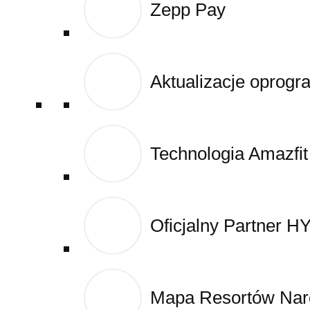
Zepp Pay
Zepp Pay
Cart
Blog
Aktualizacje oprog
Aktualizacje oprog
Technologia Amazfit
Technologia Amazfit
Oficjalny Partner 
Oficjalny Partner 
Mapa Resortów Narc
Mapa Resortów Narc