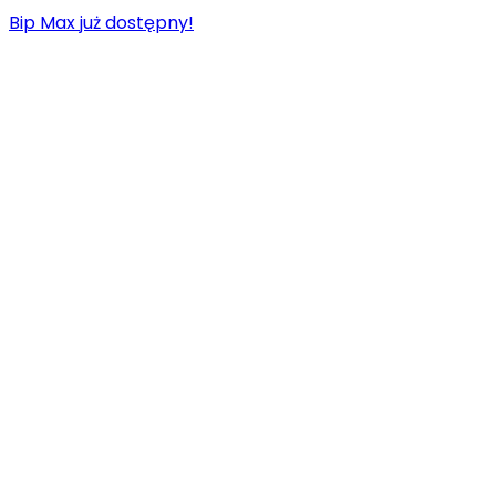
Przejdź
Bip Max już dostępny!
do
treści