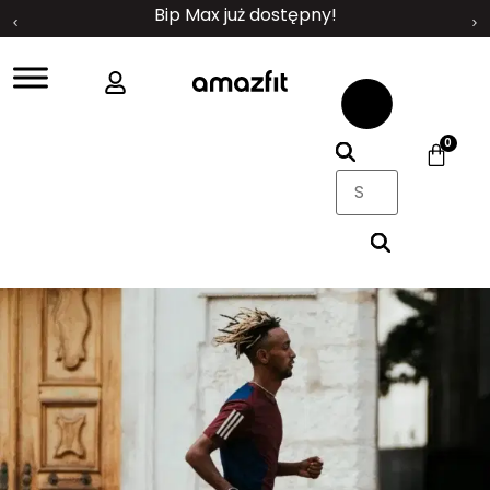
Bip Max już dostępny!
0