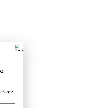
ze
ieżąco z