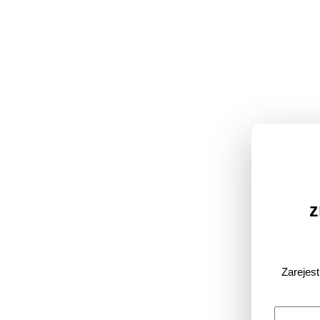
z
Zarejes