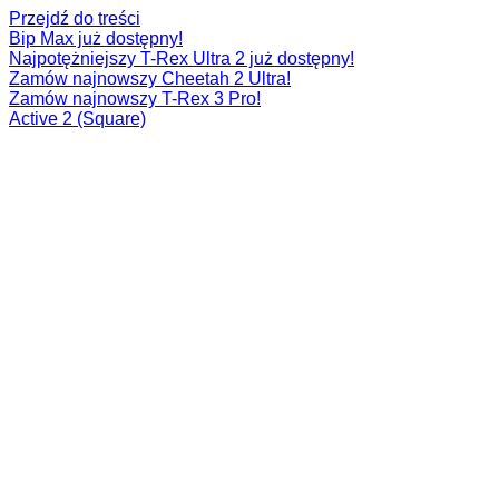
Przejdź do treści
Bip Max już dostępny!
Najpotężniejszy T-Rex Ultra 2 już dostępny!
Zamów najnowszy Cheetah 2 Ultra!
Zamów najnowszy T-Rex 3 Pro!
Active 2 (Square)