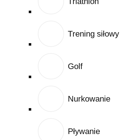
Triathlon
Triathlon
Cart
Trening siłowy
Trening siłowy
Golf
Golf
Nurkowanie
Nurkowanie
Pływanie
Pływanie