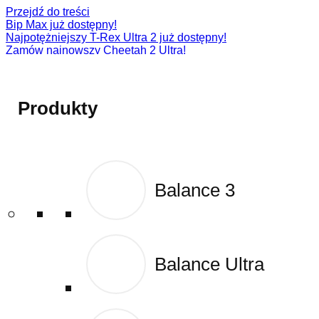
Przejdź do treści
Bip Max już dostępny!
Najpotężniejszy T-Rex Ultra 2 już dostępny!
Zamów najnowszy Cheetah 2 Ultra!
Zamów najnowszy T-Rex 3 Pro!
Active 2 (Square)
Produkty
Produkty
Balance 3
Balance 3
Balance Ultra
Balance Ultra