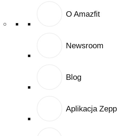
O Amazfit
O Amazfit
0,00
zł
0
Newsroom
Newsroom
Blog
Blog
Aplikacja Zepp
Aplikacja Zepp