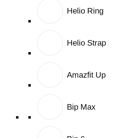
Helio Ring
Helio Ring
Helio Strap
Helio Strap
Amazfit Up
Amazfit Up
Bip Max
Bip Max
Wyszukiwarka produktów