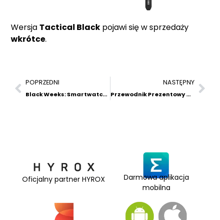
Wersja
Tactical Black
pojawi się w sprzedaży
wkrótce
.
POPRZEDNI
NASTĘPNY
Black Weeks: Smartwatche Amazfit W Wyjątkowych Cenach!
Przewodnik Prezentowy Na Sezon Świąteczny 2025 – Wybierz Idealny Smartwatch Amazfit
Darmowa aplikacja
Oficjalny partner HYROX
mobilna