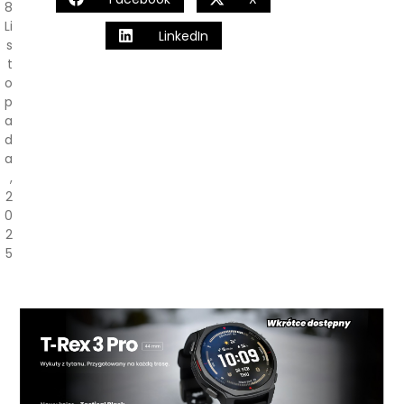
8
Li
LinkedIn
S
T
O
P
A
D
A
,
2
0
2
5