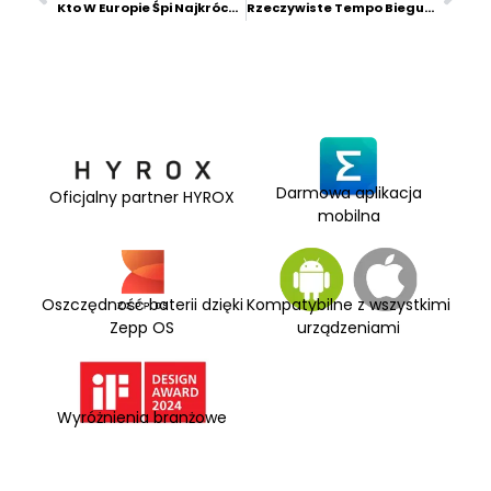
Kto W Europie Śpi Najkrócej, A Kto Najdłużej? Analiza Danych Amazfit
Rzeczywiste Tempo Biegu W Pomieszczeniach Dla HYROX Jest Już Dostępne
Darmowa aplikacja
Oficjalny partner HYROX
mobilna
Oszczędność baterii dzięki
Kompatybilne z wszystkimi
Zepp OS
urządzeniami
Wyróżnienia branżowe