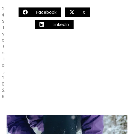
2
Facebook
X
4
S
LinkedIn
T
Y
C
Z
N
I
A
,
2
0
2
6