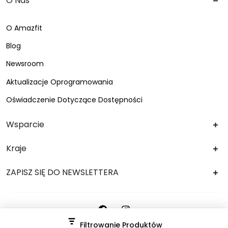
O Nas
O Amazfit
Blog
Newsroom
Aktualizacje Oprogramowania
Oświadczenie Dotyczące Dostępności
Wsparcie
Kraje
ZAPISZ SIĘ DO NEWSLETTERA
Filtrowanie Produktów
© 2026,
Amazfit
Powered by
BSK Media
, part of
BSK Group