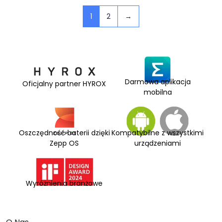
1
2
→
Darmowa aplikacja
Oficjalny partner HYROX
mobilna
Oszczędność baterii dzięki
Kompatybilne z wszystkimi
Zepp OS
urządzeniami
Wyróżnienia branżowe