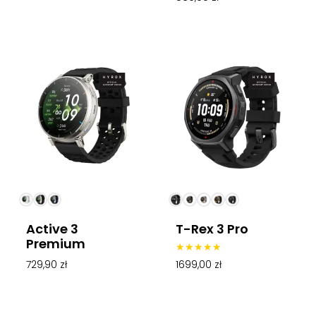
4.67
na 5
Active 3
T-Rex 3 Pro
Premium
Oceniono
1699,00
zł
729,90
zł
4.95
na 5