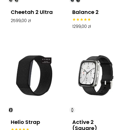
Cheetah 2 Ultra
Balance 2
2599,00
zł
Oceniono
1299,00
zł
4.67
na 5
Helio Strap
Active 2
(Square)