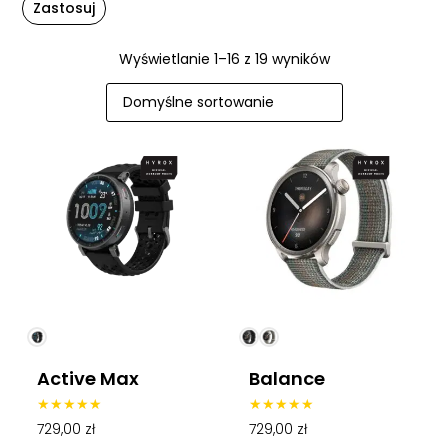
Zastosuj
Wyświetlanie 1–16 z 19 wyników
Active Max
Balance
Oceniono
Oceniono
729,00
zł
729,00
zł
4.50
5.00